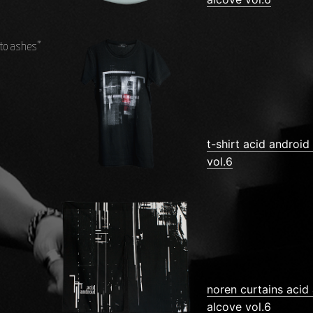
 to ashes”
t-shirt acid android
vol.6
noren curtains acid 
alcove vol.6