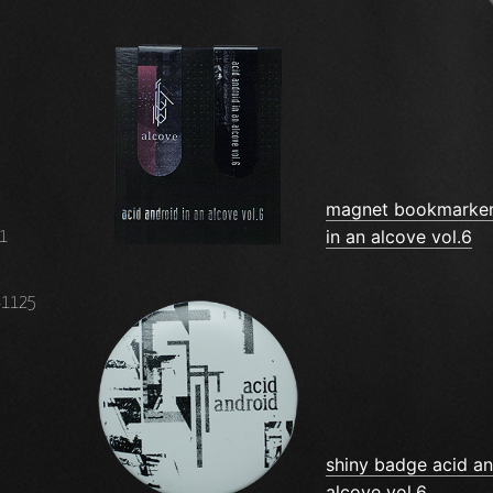
magnet bookmarker
in an alcove vol.6
01
41125
shiny badge acid an
alcove vol.6