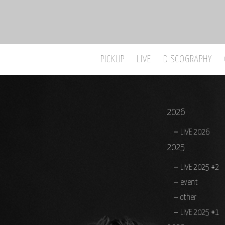
PICKUP
LIVE
DISCOGRAPHY
2026
LIVE 2026
2025
LIVE 2025 #2
event
other
LIVE 2025 #1