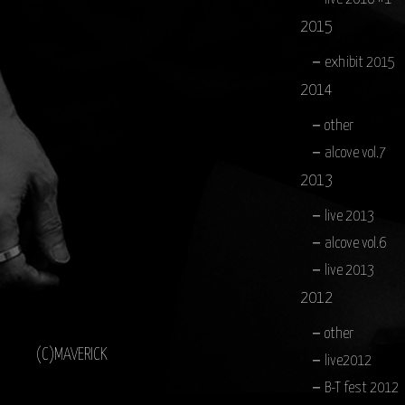
2015
exhibit 2015
2014
other
alcove vol.7
2013
live 2013
alcove vol.6
live 2013
2012
other
(C)MAVERICK
live2012
B-T fest 2012