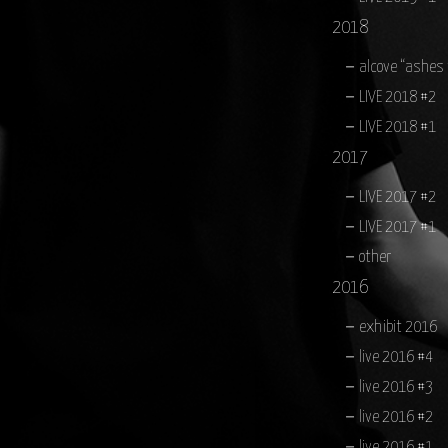
2018
alcove “ashes
LIVE 2018 #2
LIVE 2018 #1
2017
LIVE 2017 #2
LIVE 2017 #1
other
2016
exhibit 2016
live 2016 #4
live 2016 #3
live 2016 #2
live 2016 #1