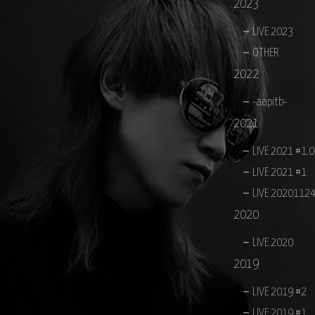
2023
LIVE 2023
OTHER
2022
-aapitb-
2021
LIVE 2021 #1.
LIVE 2021 #1
LIVE 2020112
2020
LIVE 2020
2019
LIVE 2019 #2
LIVE 2019 #1