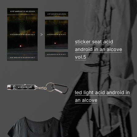
sticker seat acid
android in an alcove
vol.5
led light acid android in
an alcove