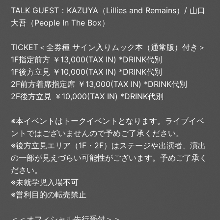
TALK GUEST：KAZUYA（Lillies and Remains）/ ⼭⼝
⼤吾（People In The Box）
TICKET＜全券種 サイン入りムック本（通常版）付き＞
1F指定前方 ￥13,000(TAX IN) *DRINK代別
1F後方立見 ￥10,000(TAX IN) *DRINK代別
2F前⽅着席指定席 ￥13,000(TAX IN) *DRINK代別
2F後⽅⽴⾒ ￥10,000(TAX IN) *DRINK代別
※本イベントはトークイベントとなります。ライブイベ
ントではございませんので予めご了承ください。
※後方立見エリア（1F・2F）はステージや出演者、演出
の一部が見えづらい可能性がございます。予めご了承く
ださい。
※未就学児入場不可
※営利目的の転売禁止
＜＜オフィシャル先行受付＞＞