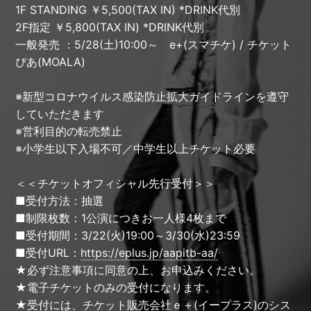
1F STANDING ￥5,500(TAX IN) *DRINK代別
2F指定 ￥5,800(TAX IN) *DRINK代別
一般発売 ：5/28(土)10:00～ e+(スマチケ) / チケット
ぴあ(MOALA)
※新型コロナウイルス感染防止拡大ガイドラインを遵守
していただきます
※営利目的の転売禁止
※小学生以下入場不可／中学生以上チケット必要
＜＜チケットオフィシャル先行受付＞＞
■受付方法：抽選
■制限枚数：1公演につきお一人様4枚まで
■受付期間：3/22(火)19:00～3/30(水)23:59
■受付URL：
https://eplus.jp/aapitb-aa/
★必ず注意事項に同意の上、お申込みください。
★電子チケットのみの受付になります。
★受付には、チケット販売会社ｅ＋(イープラス)のシス