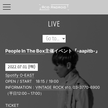
toggle navigation
LIVE
People In The Box
主催イベント『-aapitb-』
2022.07.01 (FRI)
Spotify O-EAST
OPEN / START 18:15 / 19:00
INFORMATION：
VINTAGE ROCK std.
03-3770-6900
（平日12:00～17:00）
TICKET