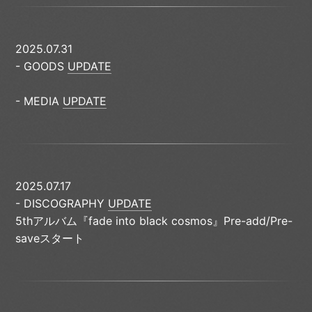
2025.07.31
- GOODS
UPDATE
- MEDIA
UPDATE
2025.07.17
- DISCOGRAPHY
UPDATE
5thアルバム『fade into black cosmos』Pre-add/Pre-
saveスタート